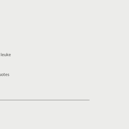
 leuke
uotes