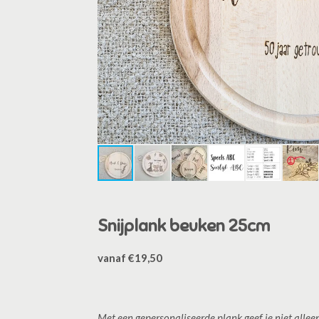
Snijplank beuken 25cm
vanaf €19,50
Met een gepersonaliseerde plank geef je niet allee